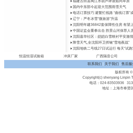
福建古田县闽江水葫芦肆虐如同草原
国内中东部今起迎大范围雨雪天气
电话订票技巧:避繁忙线路 “曲线订票”
辽宁：严冬冰雪“微旅游”升温
沈阳明年建36842套保障性住房 有望
中国证监会重拳出击 胜景山河保荐人
沈阳嘉华社区：皑皑白雪映衬平安激
降雪天气,全沈阳环卫挥锹“雪地夜战”
沈阳地铁二号线27日试运行 每天“试跑”
恒温恒湿试验箱
冲床厂家
广西隔音公司
联系我们
|
关于我们
|
售后服
版权所有
Copyright(c) shenyang Linpin T
电话：024-83503936 31
地址：上海市奉贤区