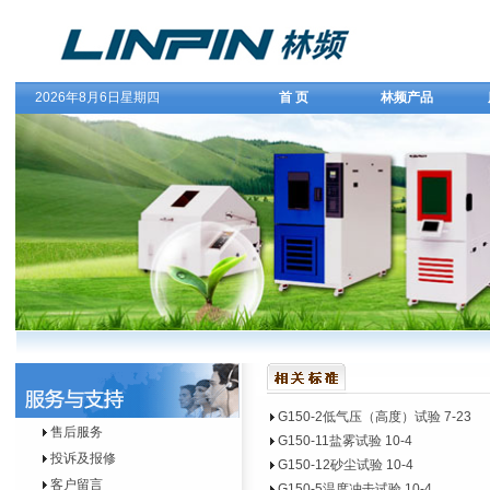
2026年8月6日星期四
首 页
林频产品
G150-2低气压（高度）试验
7-23
售后服务
G150-11盐雾试验
10-4
投诉及报修
G150-12砂尘试验
10-4
客户留言
G150-5温度冲击试验
10-4