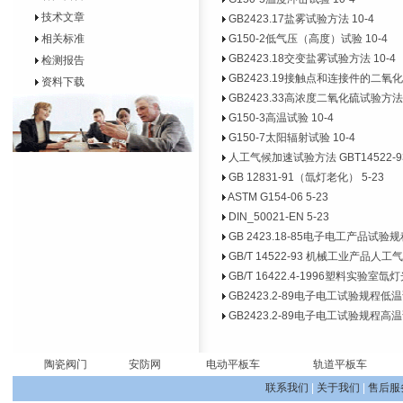
技术文章
GB2423.17盐雾试验方法
10-4
相关标准
G150-2低气压（高度）试验
10-4
GB2423.18交变盐雾试验方法
10-4
检测报告
GB2423.19接触点和连接件的二氧
资料下载
GB2423.33高浓度二氧化硫试验方法
G150-3高温试验
10-4
G150-7太阳辐射试验
10-4
人工气候加速试验方法 GBT14522-9
GB 12831-91（氙灯老化）
5-23
ASTM G154-06
5-23
DIN_50021-EN
5-23
GB 2423.18-85电子电工产品试
GB/T 14522-93 机械工业产品
GB/T 16422.4-1996塑料实验
GB2423.2-89电子电工试验规程低
GB2423.2-89电子电工试验规程高
陶瓷阀门
安防网
电动平板车
轨道平板车
联系我们
|
关于我们
|
售后服