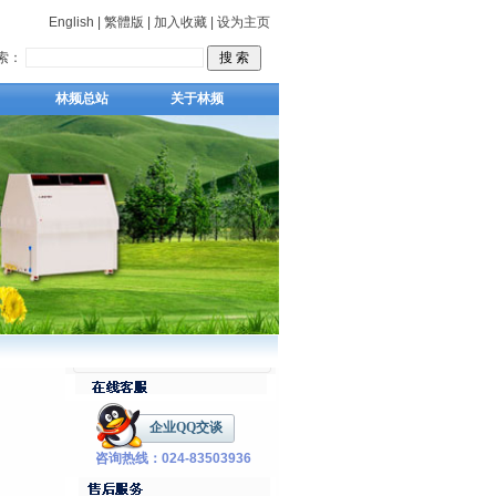
English
|
繁體版
|
加入收藏
|
设为主页
索：
林频总站
关于林频
咨询热线：024-83503936