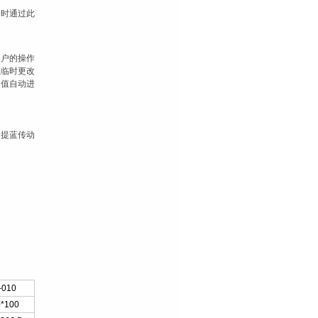
同时通过此
用户的操作
以临时更改
定值自动进
和提蓝传动
010
0*100