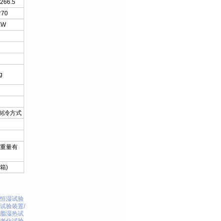
*266.5
*70
KW
g
制冷方式
品重量有
箱)
恒湿试验
试验装置
/
脂湿热试