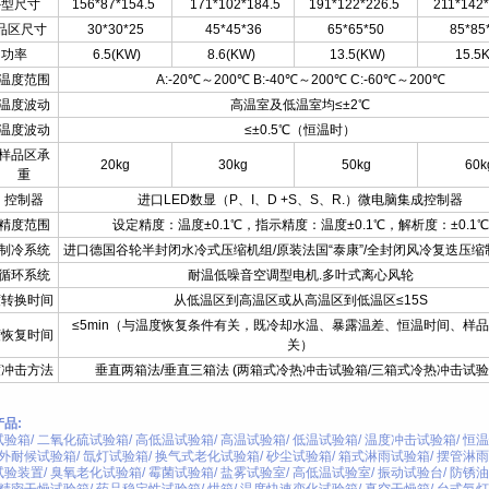
外型尺寸
156*87*154.5
171*102*184.5
191*122*226.5
211*142
品区尺寸
30*30*25
45*45*36
65*65*50
85*85
功率
6.5(KW)
8.6(KW)
13.5(KW)
15.5
温度范围
A:-20℃～200℃ B:-40℃～200℃ C:-60℃～200℃
温度波动
高温室及低温室均≤±2℃
温度波动
≤±0.5℃（恒温时）
样品区承
20kg
30kg
50kg
60k
重
控制器
进口LED数显（P、I、D +S、S、R.）微电脑集成控制器
精度范围
设定精度：温度±0.1℃，指示精度：温度±0.1℃，解析度：±0.1℃
制冷系统
进口德国谷轮半封闭水冷式压缩机组/原装法国“泰康”/全封闭风冷复迭压缩
循环系统
耐温低噪音空调型电机.多叶式离心风轮
度转换时间
从低温区到高温区或从高温区到低温区≤15S
≤5min（与温度恢复条件有关，既冷却水温、暴露温差、恒温时间、样
度恢复时间
关）
度冲击方法
垂直两箱法/垂直三箱法 (两箱式冷热冲击试验箱/三箱式冷热冲击试验
品:
试验箱
/
二氧化硫试验箱
/
高低温试验箱
/
高温试验箱
/
低温试验箱
/
温度冲击试验箱
/
恒温
外耐候试验箱
/
氙灯试验箱
/
换气式老化试验箱
/
砂尘试验箱
/
箱式淋雨试验箱
/
摆管淋雨
试验装置
/
臭氧老化试验箱
/
霉菌试验箱
/
盐雾试验室
/
高低温试验室
/
振动试验台
/
防锈油