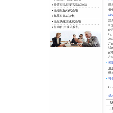
盐雾恒温恒湿高温试验箱
温
装
温湿度振动试验箱
箱
单翼跌落试验机
温
温度快速变化试验箱
和
振动台|振动试验机
此
行
冷
产
试
的
在
控
温
温
符
GB
规
型
工