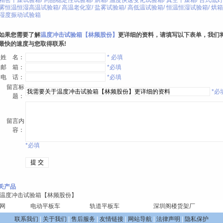
精密干燥试验箱
/
药品稳定性试验箱
/
烘箱
/
温度快速变化试验箱
/
真空干燥箱
/
台式氙灯
雾恒温恒湿高温试验箱
/
高温老化室
/
盐雾试验箱
/
高低温试验箱
/
恒温恒湿试验箱
/
烘箱
湿度振动试验箱
如果您需要了解
温度冲击试验箱【林频股份】
更详细的资料，请填写以下表单，我们
最快的速度与您取得联系!
姓 名：
* 必填
邮 箱：
*必填
电 话：
*必填
留言标
*必
题：
留言内
容：
*必填
关产品
温度冲击试验箱【林频股份】
网
电动平板车
轨道平板车
深圳阁楼货架厂
联系我们
|
关于我们
|
售后服务
|
友情链接
|
网站导航
|
法律声明
|
隐私保护