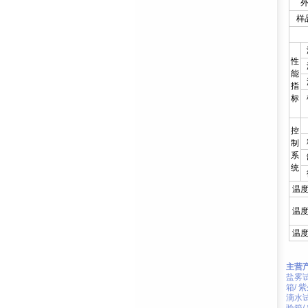
样
性
能
指
标
控
制
系
统
温
温
温
主营产
盐雾
箱
/
紫
滴水