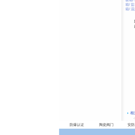
验箱
/
箱
/
盐
箱
/
温
相
·
防爆认证
陶瓷阀门
安防