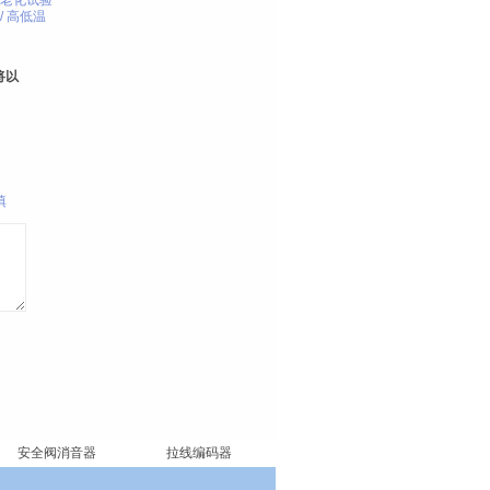
老化试验
/
高低温
将以
填
安全阀消音器
拉线编码器