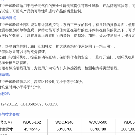
度冲击试验箱
适用于电子元气件的安全性能测试提供可靠性试验、产品筛选试验等，
备试验，可提高产品的可靠性和进行产品的质量控制。
体结构特点
度冲击试验箱
全部功能采用计算机控制，系自主开发的软件，有良好的操作界面，使
监测都更加简单和直观，保持功能可以使你正在运行的程序保持在目前的状态下，可
程序段的数值，可以在屏幕上设置时间的参数，使制冷、加热、提蓝传送切换，按设
。
箱、热箱独立控制，箱门互相独立，扩大试验箱的使用范围（一箱三用）。
品保温效果可以得到充分保证。
验箱门与循环风机，提蓝传动等互锁，保护操作者的安全，一旦打开箱门，循环风机
电源会被自动切断。
箱顶有标准引线孔管，方便用户向箱内引入传感器线，检测电缆等类型引线。
制系统:
度冲击试验箱
低温区、高温区转换时间小于等于15秒。
度恢复时间小于等于5分钟。
合标准:
/T2423.1.2、GB10592-89、GJB150
格与技术参数
号(CM)
WDCJ-162
WDCJ-340
WDCJ-500
WDCJ-
作室尺寸
45*45*45
60*60*60
80*80*80
100*10